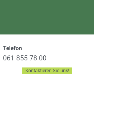
Telefon
061 855 78 00
Kontaktieren Sie uns!
Wohn- und Pflegezentrum Stadelbach
Landstrasse 60
4313 Möhlin
info@stadelbach.ch
Réception- & Büroöffnungszeiten
Montag bis Freitag: